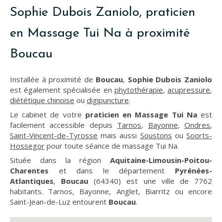
Sophie Dubois Zaniolo, praticien
en Massage Tui Na à proximité
Boucau
Installée à proximité de
Boucau
,
Sophie Dubois Zaniolo
est également spécialisée en
phytothérapie
,
acupressure
,
diététique chinoise
ou
digipuncture
.
Le cabinet de votre
praticien en Massage Tui Na
est
facilement accessible depuis
Tarnos
,
Bayonne
,
Ondres
,
Saint-Vincent-de-Tyrosse
mais aussi
Soustons
ou
Soorts-
Hossegor
pour toute séance de massage Tui Na.
Située dans la région
Aquitaine-Limousin-Poitou-
Charentes
et dans le département
Pyrénées-
Atlantiques
,
Boucau
(64340) est une ville de 7762
habitants. Tarnos, Bayonne, Anglet, Biarritz ou encore
Saint-Jean-de-Luz entourent
Boucau
.