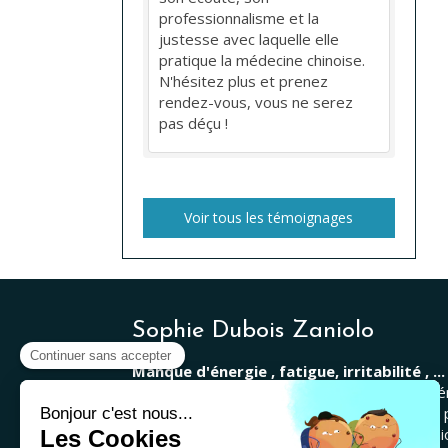
professionnalisme et la
justesse avec laquelle elle
pratique la médecine chinoise.
N'hésitez plus et prenez
rendez-vous, vous ne serez
pas déçu !
Voir tous les témoignages
Sophie Dubois Zaniolo
Manque d'énergie , fatigue, irritabilité , ..
traditionnelle chinoise, acupressure, phytothé
auriculothérapie sont capables de traiter ces
Prenez rendez-vous avec Sophie Dubois Zanio