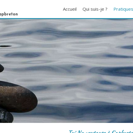
Accueil
Qui suis-je ?
Pratique
Capbreton
Tui Na ventouse à Capbret