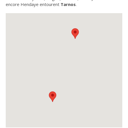
encore Hendaye entourent
Tarnos
.