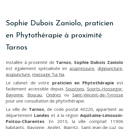
Sophie Dubois Zaniolo, praticien
en Phytothérapie à proximité
Tarnos
Installée à proximité de
Tarnos
,
Sophie Dubois Zaniolo
est également spécialisée en
acupressure
,
digipuncture
,
acupuncture
,
massage Tui Na
.
Le cabinet de votre
praticien en Phytothérapie
est
facilement accessible depuis
Soustons
,
Soorts-Hossegor
,
Bayonne
,
Boucau
,
Ondres
ou
Saint-Vincent-de-Tyrosse
pour une consultation de phytothérapie.
La ville de
Tarnos
, de code postal 40220, appartient au
département
Landes
et à la région
Aquitaine-Limousin-
Poitou-Charentes
. En 2010, la ville comptait 11906
habitants. Bayonne, Anglet, Biarritz, Saint-Jean-de-Luz ou